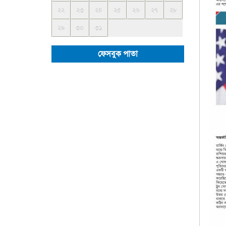
২২
২৩
২৪
২৫
২৬
২৭
২৮
২৯
৩০
৩১
ফেসবুক পাতা