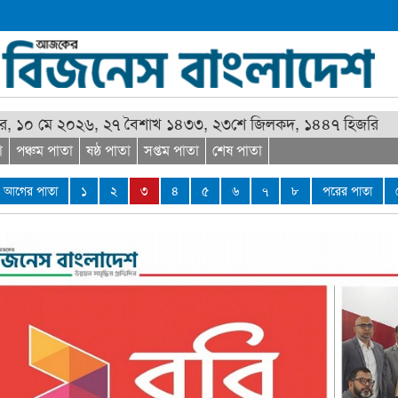
র, ১০ মে ২০২৬, ২৭ বৈশাখ ১৪৩৩, ২৩শে জিলকদ, ১৪৪৭ হিজরি
া
পঞ্চম পাতা
ষষ্ঠ পাতা
সপ্তম পাতা
শেষ পাতা
আগের পাতা
১
২
৩
৪
৫
৬
৭
৮
পরের পাতা