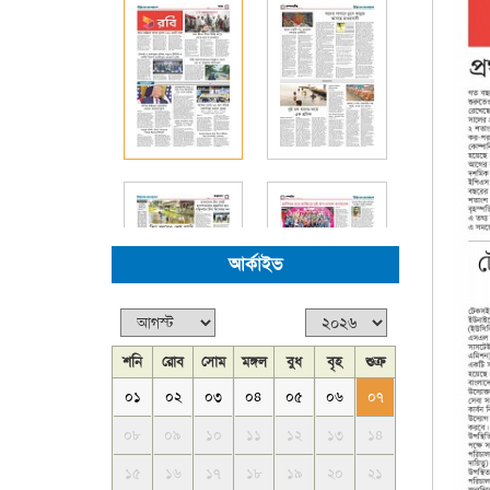
আর্কাইভ
শনি
রোব
সোম
মঙ্গল
বুধ
বৃহ
শুক্র
০১
০২
০৩
০৪
০৫
০৬
০৭
০৮
০৯
১০
১১
১২
১৩
১৪
১৫
১৬
১৭
১৮
১৯
২০
২১