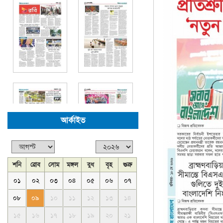
আর্কাইভ
শনি
রোব
সোম
মঙ্গল
বুধ
বৃহ
শুক্র
০১
০২
০৩
০৪
০৫
০৬
০৭
০৮
০৯
১০
১১
১২
১৩
১৪
১৫
১৬
১৭
১৮
১৯
২০
২১