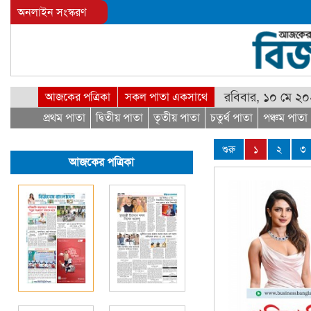
অনলাইন সংস্করণ
রবিবার, ১০ মে ২
আজকের পত্রিকা
সকল পাতা একসাথে
প্রথম পাতা
দ্বিতীয় পাতা
তৃতীয় পাতা
চতুর্থ পাতা
পঞ্চম পাতা
শুরু
১
২
৩
আজকের পত্রিকা