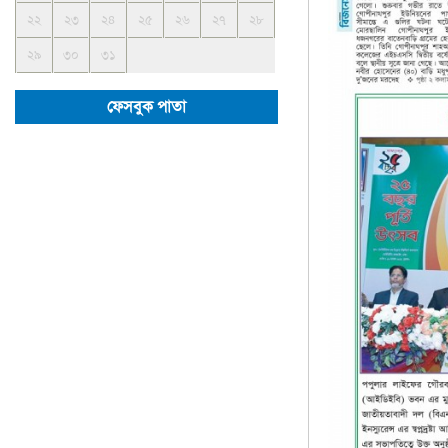
২২
২৩
২৪
২৫
২৬
২৭
২৮
২৯
৩০
৩১
ফেসবুক পাতা