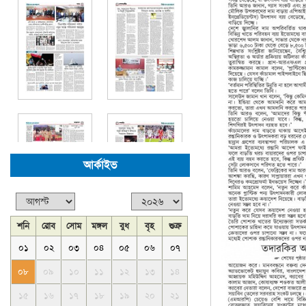
আর্কাইভ
শনি
রোব
সোম
মঙ্গল
বুধ
বৃহ
শুক্র
০১
০২
০৩
০৪
০৫
০৬
০৭
০৮
০৯
১০
১১
১২
১৩
১৪
১৫
১৬
১৭
১৮
১৯
২০
২১