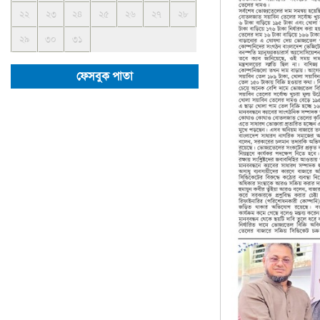
২২
২৩
২৪
২৫
২৬
২৭
২৮
২৯
৩০
৩১
ফেসবুক পাতা