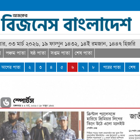
বার, ০৩ মার্চ ২০২৬, ১৯ ফাল্গুন ১৪৩২, ১৪ই রমজান, ১৪৪৭ হিজরি
া
পঞ্চম পাতা
ষষ্ঠ পাতা
সপ্তম পাতা
শেষ পাতা
আগের পাতা
২
৩
৪
৫
৬
৭
৮
পরের পাতা
শেষ