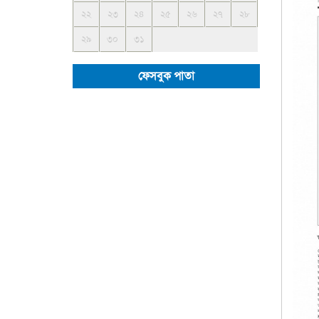
২২
২৩
২৪
২৫
২৬
২৭
২৮
২৯
৩০
৩১
ফেসবুক পাতা