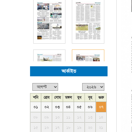
আর্কাইভ
শনি
রোব
সোম
মঙ্গল
বুধ
বৃহ
শুক্র
০১
০২
০৩
০৪
০৫
০৬
০৭
০৮
০৯
১০
১১
১২
১৩
১৪
১৫
১৬
১৭
১৮
১৯
২০
২১