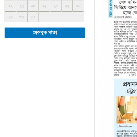
২২
২৩
২৪
২৫
২৬
২৭
২৮
২৯
৩০
৩১
ফেসবুক পাতা