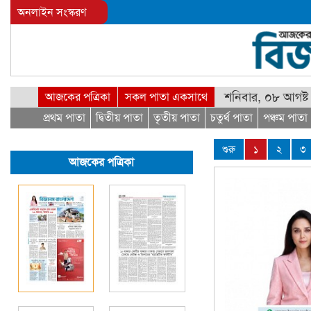
অনলাইন সংস্করণ
শনিবার, ০৮ আগষ্ট
আজকের পত্রিকা
সকল পাতা একসাথে
প্রথম পাতা
দ্বিতীয় পাতা
তৃতীয় পাতা
চতুর্থ পাতা
পঞ্চম পাতা
শুরু
১
২
৩
আজকের পত্রিকা