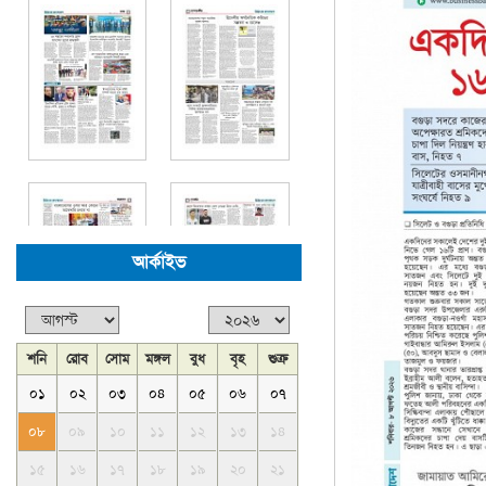
আর্কাইভ
শনি
রোব
সোম
মঙ্গল
বুধ
বৃহ
শুক্র
০১
০২
০৩
০৪
০৫
০৬
০৭
০৮
০৯
১০
১১
১২
১৩
১৪
১৫
১৬
১৭
১৮
১৯
২০
২১